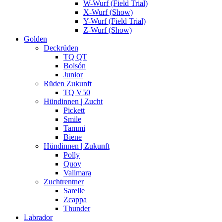
W-Wurf (Field Trial)
X-Wurf (Show)
Y-Wurf (Field Trial)
Z-Wurf (Show)
Golden
Deckrüden
TQ QT
Bolsón
Junior
Rüden Zukunft
TQ V50
Hündinnen | Zucht
Pickett
Smile
Tammi
Biene
Hündinnen | Zukunft
Polly
Quoy
Valimara
Zuchtrentner
Sarelle
Zcappa
Thunder
Labrador