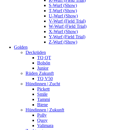
R-Wurf (Field Trial)
S-Wurf (Show)
T-Wurf (Show)
U-Wurf (Show)
V-Wurf (Field Trial)
W-Wurf (Field Trial)
X-Wurf (Show)
Y-Wurf (Field Trial)
Z-Wurf (Show)
Golden
Deckrüden
TQ QT
Bolsón
Junior
Rüden Zukunft
TQ V50
Hündinnen | Zucht
Pickett
Smile
Tammi
Biene
Hündinnen | Zukunft
Polly
Quoy
Valimara