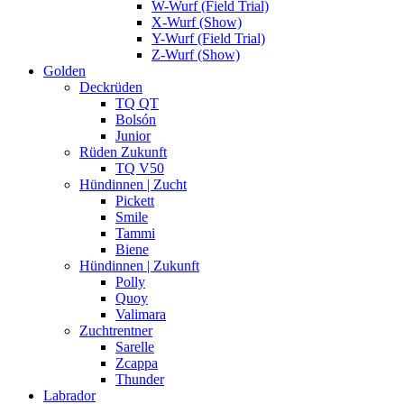
W-Wurf (Field Trial)
X-Wurf (Show)
Y-Wurf (Field Trial)
Z-Wurf (Show)
Golden
Deckrüden
TQ QT
Bolsón
Junior
Rüden Zukunft
TQ V50
Hündinnen | Zucht
Pickett
Smile
Tammi
Biene
Hündinnen | Zukunft
Polly
Quoy
Valimara
Zuchtrentner
Sarelle
Zcappa
Thunder
Labrador