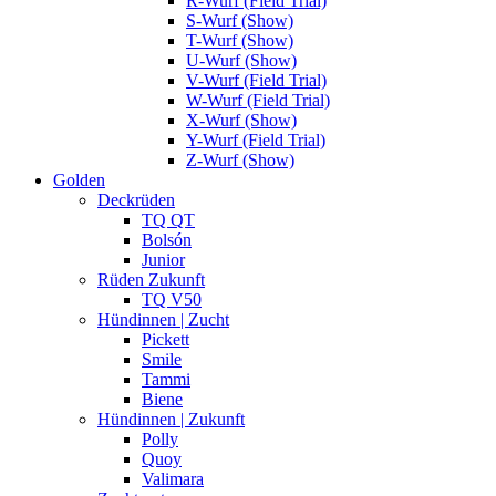
R-Wurf (Field Trial)
S-Wurf (Show)
T-Wurf (Show)
U-Wurf (Show)
V-Wurf (Field Trial)
W-Wurf (Field Trial)
X-Wurf (Show)
Y-Wurf (Field Trial)
Z-Wurf (Show)
Golden
Deckrüden
TQ QT
Bolsón
Junior
Rüden Zukunft
TQ V50
Hündinnen | Zucht
Pickett
Smile
Tammi
Biene
Hündinnen | Zukunft
Polly
Quoy
Valimara