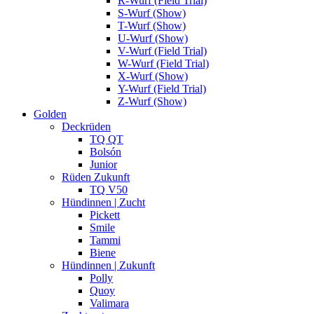
R-Wurf (Field Trial)
S-Wurf (Show)
T-Wurf (Show)
U-Wurf (Show)
V-Wurf (Field Trial)
W-Wurf (Field Trial)
X-Wurf (Show)
Y-Wurf (Field Trial)
Z-Wurf (Show)
Golden
Deckrüden
TQ QT
Bolsón
Junior
Rüden Zukunft
TQ V50
Hündinnen | Zucht
Pickett
Smile
Tammi
Biene
Hündinnen | Zukunft
Polly
Quoy
Valimara