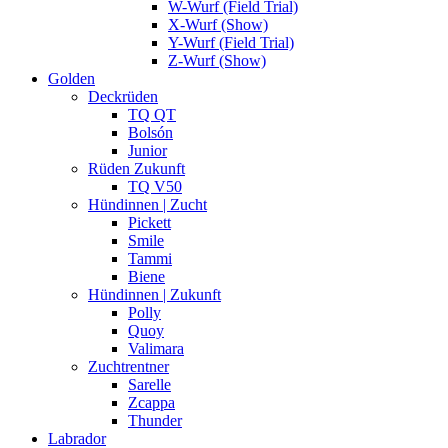
W-Wurf (Field Trial)
X-Wurf (Show)
Y-Wurf (Field Trial)
Z-Wurf (Show)
Golden
Deckrüden
TQ QT
Bolsón
Junior
Rüden Zukunft
TQ V50
Hündinnen | Zucht
Pickett
Smile
Tammi
Biene
Hündinnen | Zukunft
Polly
Quoy
Valimara
Zuchtrentner
Sarelle
Zcappa
Thunder
Labrador