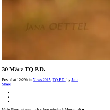
30 März
TQ P.D.
Posted at 12:29h
in
News 2015
,
TQ P.D.
by
Jana
Share
Mein Pieps ist nun auch schon wieder 6 Monate alt ♥