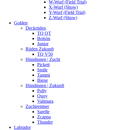
W-Wurf (Field Trial)
X-Wurf (Show)
Y-Wurf (Field Trial)
Z-Wurf (Show)
Golden
Deckrüden
TQ QT
Bolsón
Junior
Rüden Zukunft
TQ V50
Hündinnen | Zucht
Pickett
Smile
Tammi
Biene
Hündinnen | Zukunft
Polly
Quoy
Valimara
Zuchtrentner
Sarelle
Zcappa
Thunder
Labrador