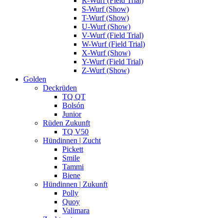
R-Wurf (Field Trial)
S-Wurf (Show)
T-Wurf (Show)
U-Wurf (Show)
V-Wurf (Field Trial)
W-Wurf (Field Trial)
X-Wurf (Show)
Y-Wurf (Field Trial)
Z-Wurf (Show)
Golden
Deckrüden
TQ QT
Bolsón
Junior
Rüden Zukunft
TQ V50
Hündinnen | Zucht
Pickett
Smile
Tammi
Biene
Hündinnen | Zukunft
Polly
Quoy
Valimara