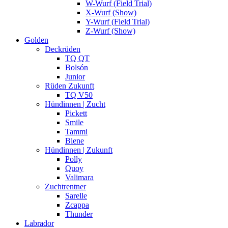
W-Wurf (Field Trial)
X-Wurf (Show)
Y-Wurf (Field Trial)
Z-Wurf (Show)
Golden
Deckrüden
TQ QT
Bolsón
Junior
Rüden Zukunft
TQ V50
Hündinnen | Zucht
Pickett
Smile
Tammi
Biene
Hündinnen | Zukunft
Polly
Quoy
Valimara
Zuchtrentner
Sarelle
Zcappa
Thunder
Labrador