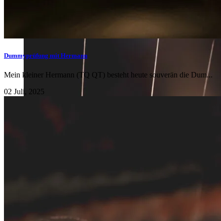
Dummyprüfung mit Hermann
Mein kleiner Hermann (TQ QT) besteht heute souverän die Dum...
02 Juli, 2025