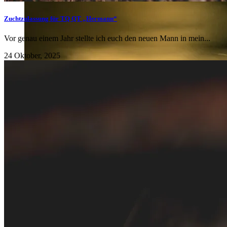
Zuchtzulassung für TQ QT „Hermann“
Vor genau einem Jahr stellte ich euch den neuen Mann in mein...
24 Oktober, 2025