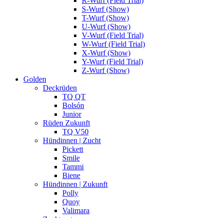
R-Wurf (Field Trial)
S-Wurf (Show)
T-Wurf (Show)
U-Wurf (Show)
V-Wurf (Field Trial)
W-Wurf (Field Trial)
X-Wurf (Show)
Y-Wurf (Field Trial)
Z-Wurf (Show)
Golden
Deckrüden
TQ QT
Bolsón
Junior
Rüden Zukunft
TQ V50
Hündinnen | Zucht
Pickett
Smile
Tammi
Biene
Hündinnen | Zukunft
Polly
Quoy
Valimara