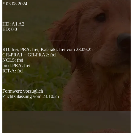
* 03.08.2024
HD: A1|A2
ED: 0|0
RD: frei, PRA: frei, Katarakt: frei vom 23.09.25
GR-PRA1 + GR-PRA2: frei
NCL5: frei
prcd-PRA: frei
ICT-A: frei
Formwert: vorzüglich
Zuchtzulassung vom 23.10.25