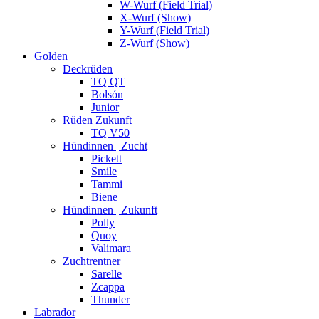
W-Wurf (Field Trial)
X-Wurf (Show)
Y-Wurf (Field Trial)
Z-Wurf (Show)
Golden
Deckrüden
TQ QT
Bolsón
Junior
Rüden Zukunft
TQ V50
Hündinnen | Zucht
Pickett
Smile
Tammi
Biene
Hündinnen | Zukunft
Polly
Quoy
Valimara
Zuchtrentner
Sarelle
Zcappa
Thunder
Labrador