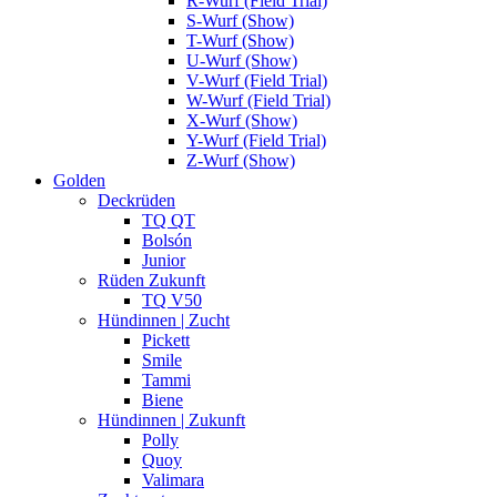
R-Wurf (Field Trial)
S-Wurf (Show)
T-Wurf (Show)
U-Wurf (Show)
V-Wurf (Field Trial)
W-Wurf (Field Trial)
X-Wurf (Show)
Y-Wurf (Field Trial)
Z-Wurf (Show)
Golden
Deckrüden
TQ QT
Bolsón
Junior
Rüden Zukunft
TQ V50
Hündinnen | Zucht
Pickett
Smile
Tammi
Biene
Hündinnen | Zukunft
Polly
Quoy
Valimara