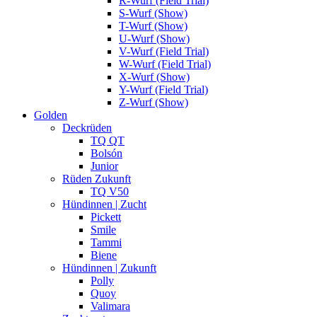
R-Wurf (Field Trial)
S-Wurf (Show)
T-Wurf (Show)
U-Wurf (Show)
V-Wurf (Field Trial)
W-Wurf (Field Trial)
X-Wurf (Show)
Y-Wurf (Field Trial)
Z-Wurf (Show)
Golden
Deckrüden
TQ QT
Bolsón
Junior
Rüden Zukunft
TQ V50
Hündinnen | Zucht
Pickett
Smile
Tammi
Biene
Hündinnen | Zukunft
Polly
Quoy
Valimara