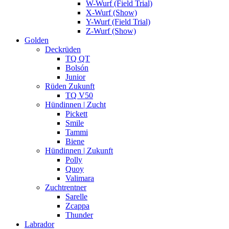
W-Wurf (Field Trial)
X-Wurf (Show)
Y-Wurf (Field Trial)
Z-Wurf (Show)
Golden
Deckrüden
TQ QT
Bolsón
Junior
Rüden Zukunft
TQ V50
Hündinnen | Zucht
Pickett
Smile
Tammi
Biene
Hündinnen | Zukunft
Polly
Quoy
Valimara
Zuchtrentner
Sarelle
Zcappa
Thunder
Labrador