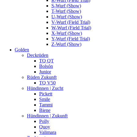
R-Wurf (Field Trial)
S-Wurf (Show)
T-Wurf (Show)
U-Wurf (Show)
V-Wurf (Field Trial)
W-Wurf (Field Trial)
X-Wurf (Show)
Y-Wurf (Field Trial)
Z-Wurf (Show)
Golden
Deckrüden
TQ QT
Bolsón
Junior
Rüden Zukunft
TQ V50
Hündinnen | Zucht
Pickett
Smile
Tammi
Biene
Hündinnen | Zukunft
Polly
Quoy
Valimara