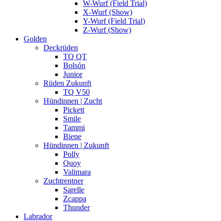
W-Wurf (Field Trial)
X-Wurf (Show)
Y-Wurf (Field Trial)
Z-Wurf (Show)
Golden
Deckrüden
TQ QT
Bolsón
Junior
Rüden Zukunft
TQ V50
Hündinnen | Zucht
Pickett
Smile
Tammi
Biene
Hündinnen | Zukunft
Polly
Quoy
Valimara
Zuchtrentner
Sarelle
Zcappa
Thunder
Labrador