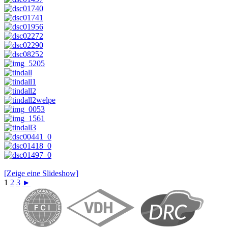
[Zeige eine Slideshow]
1
2
3
►