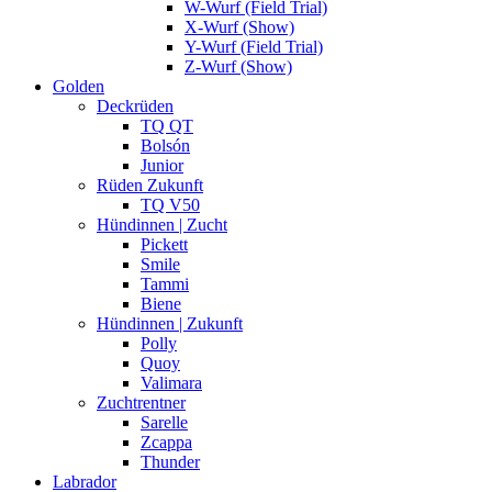
W-Wurf (Field Trial)
X-Wurf (Show)
Y-Wurf (Field Trial)
Z-Wurf (Show)
Golden
Deckrüden
TQ QT
Bolsón
Junior
Rüden Zukunft
TQ V50
Hündinnen | Zucht
Pickett
Smile
Tammi
Biene
Hündinnen | Zukunft
Polly
Quoy
Valimara
Zuchtrentner
Sarelle
Zcappa
Thunder
Labrador