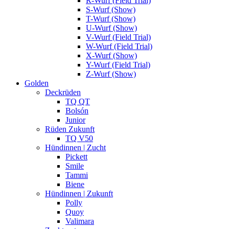
R-Wurf (Field Trial)
S-Wurf (Show)
T-Wurf (Show)
U-Wurf (Show)
V-Wurf (Field Trial)
W-Wurf (Field Trial)
X-Wurf (Show)
Y-Wurf (Field Trial)
Z-Wurf (Show)
Golden
Deckrüden
TQ QT
Bolsón
Junior
Rüden Zukunft
TQ V50
Hündinnen | Zucht
Pickett
Smile
Tammi
Biene
Hündinnen | Zukunft
Polly
Quoy
Valimara