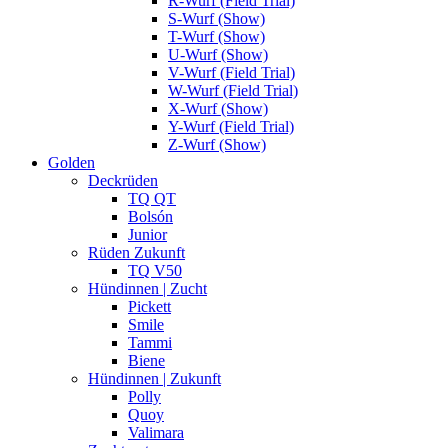
R-Wurf (Field Trial)
S-Wurf (Show)
T-Wurf (Show)
U-Wurf (Show)
V-Wurf (Field Trial)
W-Wurf (Field Trial)
X-Wurf (Show)
Y-Wurf (Field Trial)
Z-Wurf (Show)
Golden
Deckrüden
TQ QT
Bolsón
Junior
Rüden Zukunft
TQ V50
Hündinnen | Zucht
Pickett
Smile
Tammi
Biene
Hündinnen | Zukunft
Polly
Quoy
Valimara