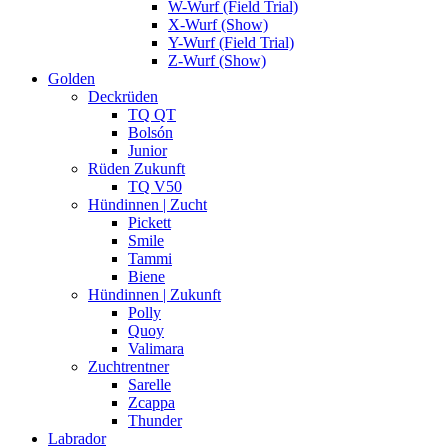
W-Wurf (Field Trial)
X-Wurf (Show)
Y-Wurf (Field Trial)
Z-Wurf (Show)
Golden
Deckrüden
TQ QT
Bolsón
Junior
Rüden Zukunft
TQ V50
Hündinnen | Zucht
Pickett
Smile
Tammi
Biene
Hündinnen | Zukunft
Polly
Quoy
Valimara
Zuchtrentner
Sarelle
Zcappa
Thunder
Labrador