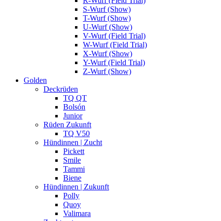
R-Wurf (Field Trial)
S-Wurf (Show)
T-Wurf (Show)
U-Wurf (Show)
V-Wurf (Field Trial)
W-Wurf (Field Trial)
X-Wurf (Show)
Y-Wurf (Field Trial)
Z-Wurf (Show)
Golden
Deckrüden
TQ QT
Bolsón
Junior
Rüden Zukunft
TQ V50
Hündinnen | Zucht
Pickett
Smile
Tammi
Biene
Hündinnen | Zukunft
Polly
Quoy
Valimara