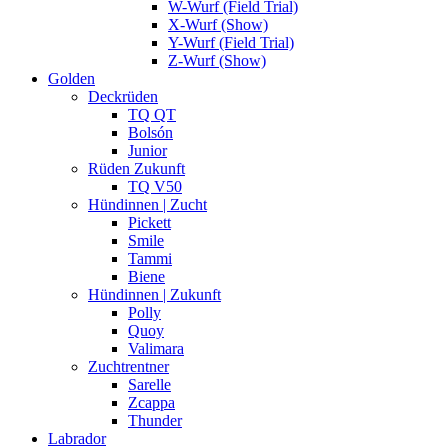
W-Wurf (Field Trial)
X-Wurf (Show)
Y-Wurf (Field Trial)
Z-Wurf (Show)
Golden
Deckrüden
TQ QT
Bolsón
Junior
Rüden Zukunft
TQ V50
Hündinnen | Zucht
Pickett
Smile
Tammi
Biene
Hündinnen | Zukunft
Polly
Quoy
Valimara
Zuchtrentner
Sarelle
Zcappa
Thunder
Labrador