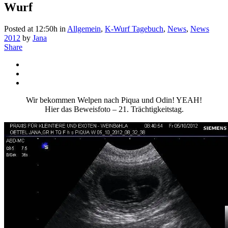
Wurf
Posted at 12:50h
in
Allgemein
,
K-Wurf Tagebuch
,
News
,
News
2012
by
Jana
Share
Wir bekommen Welpen nach Piqua und Odin! YEAH!
Hier das Beweisfoto – 21. Trächtigkeitstag.