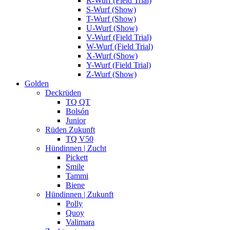
R-Wurf (Field Trial)
S-Wurf (Show)
T-Wurf (Show)
U-Wurf (Show)
V-Wurf (Field Trial)
W-Wurf (Field Trial)
X-Wurf (Show)
Y-Wurf (Field Trial)
Z-Wurf (Show)
Golden
Deckrüden
TQ QT
Bolsón
Junior
Rüden Zukunft
TQ V50
Hündinnen | Zucht
Pickett
Smile
Tammi
Biene
Hündinnen | Zukunft
Polly
Quoy
Valimara