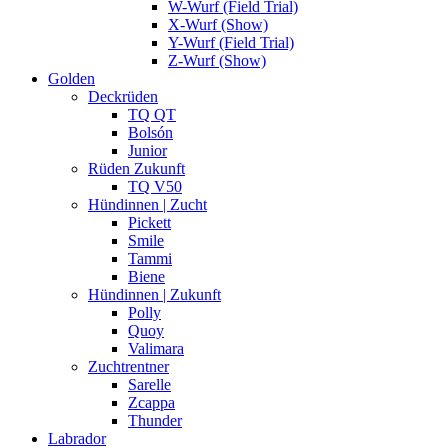
W-Wurf (Field Trial)
X-Wurf (Show)
Y-Wurf (Field Trial)
Z-Wurf (Show)
Golden
Deckrüden
TQ QT
Bolsón
Junior
Rüden Zukunft
TQ V50
Hündinnen | Zucht
Pickett
Smile
Tammi
Biene
Hündinnen | Zukunft
Polly
Quoy
Valimara
Zuchtrentner
Sarelle
Zcappa
Thunder
Labrador