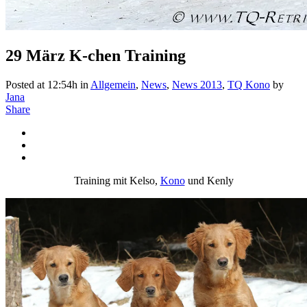
29 März
K-chen Training
Posted at 12:54h
in
Allgemein
,
News
,
News 2013
,
TQ Kono
by
Jana
Share
Training mit Kelso,
Kono
und Kenly