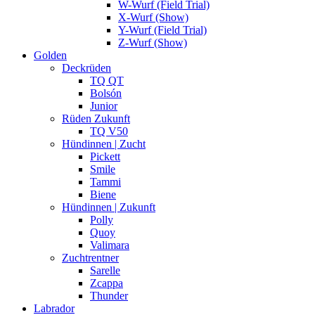
W-Wurf (Field Trial)
X-Wurf (Show)
Y-Wurf (Field Trial)
Z-Wurf (Show)
Golden
Deckrüden
TQ QT
Bolsón
Junior
Rüden Zukunft
TQ V50
Hündinnen | Zucht
Pickett
Smile
Tammi
Biene
Hündinnen | Zukunft
Polly
Quoy
Valimara
Zuchtrentner
Sarelle
Zcappa
Thunder
Labrador