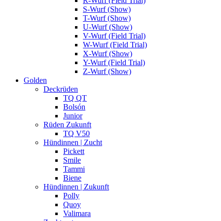
R-Wurf (Field Trial)
S-Wurf (Show)
T-Wurf (Show)
U-Wurf (Show)
V-Wurf (Field Trial)
W-Wurf (Field Trial)
X-Wurf (Show)
Y-Wurf (Field Trial)
Z-Wurf (Show)
Golden
Deckrüden
TQ QT
Bolsón
Junior
Rüden Zukunft
TQ V50
Hündinnen | Zucht
Pickett
Smile
Tammi
Biene
Hündinnen | Zukunft
Polly
Quoy
Valimara