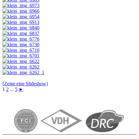
[Zeige eine Slideshow]
1
2
...
5
►