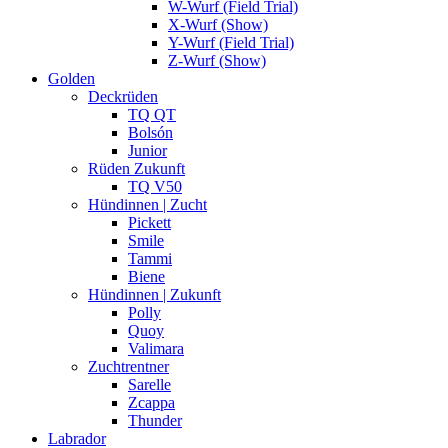
W-Wurf (Field Trial)
X-Wurf (Show)
Y-Wurf (Field Trial)
Z-Wurf (Show)
Golden
Deckrüden
TQ QT
Bolsón
Junior
Rüden Zukunft
TQ V50
Hündinnen | Zucht
Pickett
Smile
Tammi
Biene
Hündinnen | Zukunft
Polly
Quoy
Valimara
Zuchtrentner
Sarelle
Zcappa
Thunder
Labrador