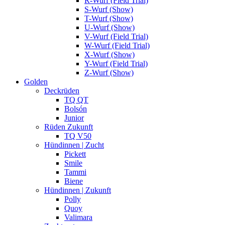
R-Wurf (Field Trial)
S-Wurf (Show)
T-Wurf (Show)
U-Wurf (Show)
V-Wurf (Field Trial)
W-Wurf (Field Trial)
X-Wurf (Show)
Y-Wurf (Field Trial)
Z-Wurf (Show)
Golden
Deckrüden
TQ QT
Bolsón
Junior
Rüden Zukunft
TQ V50
Hündinnen | Zucht
Pickett
Smile
Tammi
Biene
Hündinnen | Zukunft
Polly
Quoy
Valimara