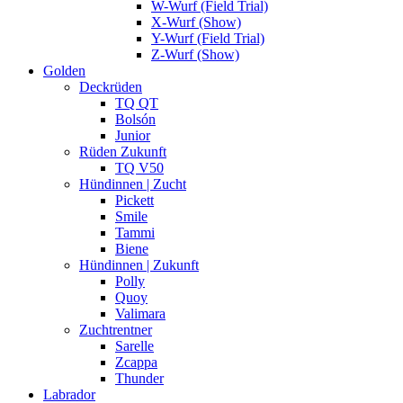
W-Wurf (Field Trial)
X-Wurf (Show)
Y-Wurf (Field Trial)
Z-Wurf (Show)
Golden
Deckrüden
TQ QT
Bolsón
Junior
Rüden Zukunft
TQ V50
Hündinnen | Zucht
Pickett
Smile
Tammi
Biene
Hündinnen | Zukunft
Polly
Quoy
Valimara
Zuchtrentner
Sarelle
Zcappa
Thunder
Labrador