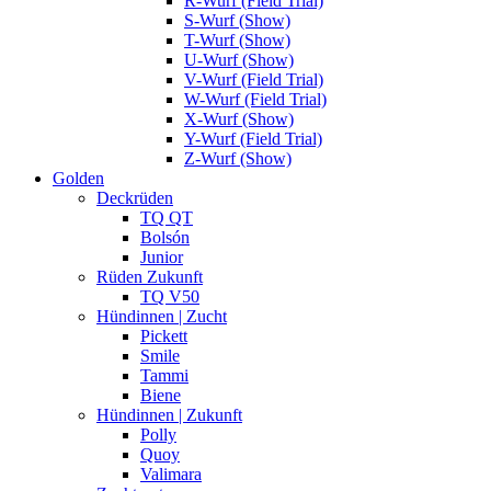
R-Wurf (Field Trial)
S-Wurf (Show)
T-Wurf (Show)
U-Wurf (Show)
V-Wurf (Field Trial)
W-Wurf (Field Trial)
X-Wurf (Show)
Y-Wurf (Field Trial)
Z-Wurf (Show)
Golden
Deckrüden
TQ QT
Bolsón
Junior
Rüden Zukunft
TQ V50
Hündinnen | Zucht
Pickett
Smile
Tammi
Biene
Hündinnen | Zukunft
Polly
Quoy
Valimara