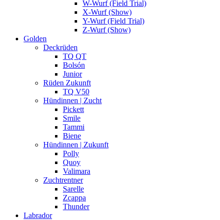
W-Wurf (Field Trial)
X-Wurf (Show)
Y-Wurf (Field Trial)
Z-Wurf (Show)
Golden
Deckrüden
TQ QT
Bolsón
Junior
Rüden Zukunft
TQ V50
Hündinnen | Zucht
Pickett
Smile
Tammi
Biene
Hündinnen | Zukunft
Polly
Quoy
Valimara
Zuchtrentner
Sarelle
Zcappa
Thunder
Labrador