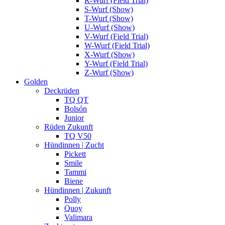
R-Wurf (Field Trial)
S-Wurf (Show)
T-Wurf (Show)
U-Wurf (Show)
V-Wurf (Field Trial)
W-Wurf (Field Trial)
X-Wurf (Show)
Y-Wurf (Field Trial)
Z-Wurf (Show)
Golden
Deckrüden
TQ QT
Bolsón
Junior
Rüden Zukunft
TQ V50
Hündinnen | Zucht
Pickett
Smile
Tammi
Biene
Hündinnen | Zukunft
Polly
Quoy
Valimara