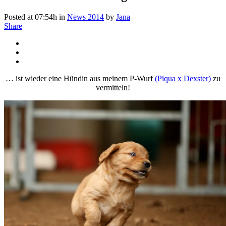
Posted at 07:54h
in
News 2014
by
Jana
Share
… ist wieder eine Hündin aus meinem P-Wurf
(Piqua x Dexster)
zu
vermitteln!