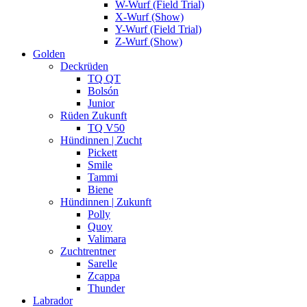
W-Wurf (Field Trial)
X-Wurf (Show)
Y-Wurf (Field Trial)
Z-Wurf (Show)
Golden
Deckrüden
TQ QT
Bolsón
Junior
Rüden Zukunft
TQ V50
Hündinnen | Zucht
Pickett
Smile
Tammi
Biene
Hündinnen | Zukunft
Polly
Quoy
Valimara
Zuchtrentner
Sarelle
Zcappa
Thunder
Labrador