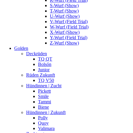
R-Wurf (Field Trial)
S-Wurf (Show)
T-Wurf (Show)
U-Wurf (Show)
V-Wurf (Field Trial)
W-Wurf (Field Trial)
X-Wurf (Show)
Y-Wurf (Field Trial)
Z-Wurf (Show)
Golden
Deckrüden
TQ QT
Bolsón
Junior
Rüden Zukunft
TQ V50
Hündinnen | Zucht
Pickett
Smile
Tammi
Biene
Hündinnen | Zukunft
Polly
Quoy
Valimara