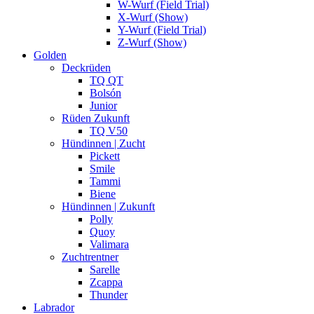
W-Wurf (Field Trial)
X-Wurf (Show)
Y-Wurf (Field Trial)
Z-Wurf (Show)
Golden
Deckrüden
TQ QT
Bolsón
Junior
Rüden Zukunft
TQ V50
Hündinnen | Zucht
Pickett
Smile
Tammi
Biene
Hündinnen | Zukunft
Polly
Quoy
Valimara
Zuchtrentner
Sarelle
Zcappa
Thunder
Labrador