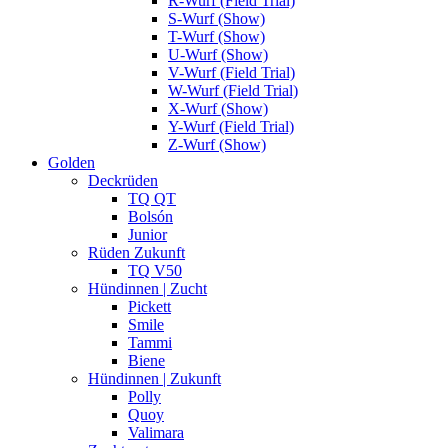
R-Wurf (Field Trial)
S-Wurf (Show)
T-Wurf (Show)
U-Wurf (Show)
V-Wurf (Field Trial)
W-Wurf (Field Trial)
X-Wurf (Show)
Y-Wurf (Field Trial)
Z-Wurf (Show)
Golden
Deckrüden
TQ QT
Bolsón
Junior
Rüden Zukunft
TQ V50
Hündinnen | Zucht
Pickett
Smile
Tammi
Biene
Hündinnen | Zukunft
Polly
Quoy
Valimara