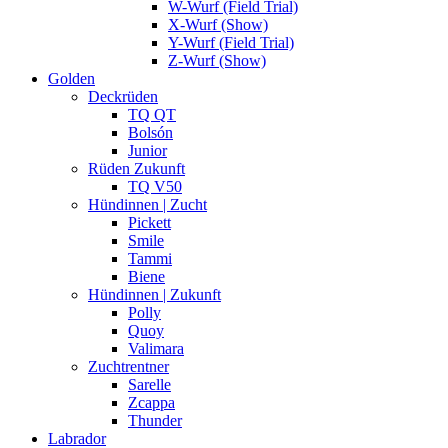
W-Wurf (Field Trial)
X-Wurf (Show)
Y-Wurf (Field Trial)
Z-Wurf (Show)
Golden
Deckrüden
TQ QT
Bolsón
Junior
Rüden Zukunft
TQ V50
Hündinnen | Zucht
Pickett
Smile
Tammi
Biene
Hündinnen | Zukunft
Polly
Quoy
Valimara
Zuchtrentner
Sarelle
Zcappa
Thunder
Labrador