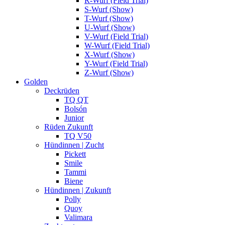
R-Wurf (Field Trial)
S-Wurf (Show)
T-Wurf (Show)
U-Wurf (Show)
V-Wurf (Field Trial)
W-Wurf (Field Trial)
X-Wurf (Show)
Y-Wurf (Field Trial)
Z-Wurf (Show)
Golden
Deckrüden
TQ QT
Bolsón
Junior
Rüden Zukunft
TQ V50
Hündinnen | Zucht
Pickett
Smile
Tammi
Biene
Hündinnen | Zukunft
Polly
Quoy
Valimara