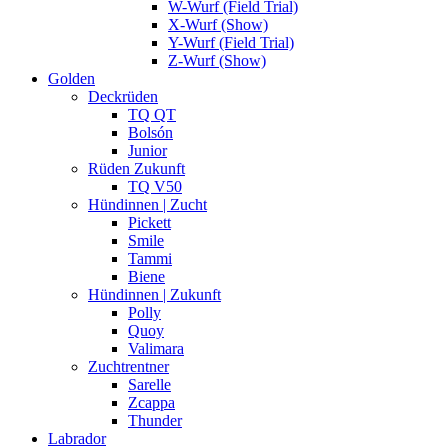
W-Wurf (Field Trial)
X-Wurf (Show)
Y-Wurf (Field Trial)
Z-Wurf (Show)
Golden
Deckrüden
TQ QT
Bolsón
Junior
Rüden Zukunft
TQ V50
Hündinnen | Zucht
Pickett
Smile
Tammi
Biene
Hündinnen | Zukunft
Polly
Quoy
Valimara
Zuchtrentner
Sarelle
Zcappa
Thunder
Labrador