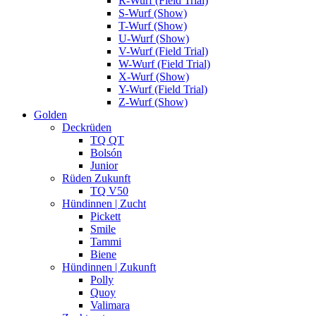
R-Wurf (Field Trial)
S-Wurf (Show)
T-Wurf (Show)
U-Wurf (Show)
V-Wurf (Field Trial)
W-Wurf (Field Trial)
X-Wurf (Show)
Y-Wurf (Field Trial)
Z-Wurf (Show)
Golden
Deckrüden
TQ QT
Bolsón
Junior
Rüden Zukunft
TQ V50
Hündinnen | Zucht
Pickett
Smile
Tammi
Biene
Hündinnen | Zukunft
Polly
Quoy
Valimara