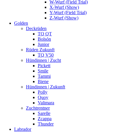
W-Wurf (Field Trial)
X-Wurf (Show)
Y-Wurf (Field Trial)
Z-Wurf (Show)
Golden
Deckrüden
TQ QT
Bolsón
Junior
Rüden Zukunft
TQ V50
Hündinnen | Zucht
Pickett
Smile
Tammi
Biene
Hündinnen | Zukunft
Polly
Quoy
Valimara
Zuchtrentner
Sarelle
Zcappa
Thunder
Labrador