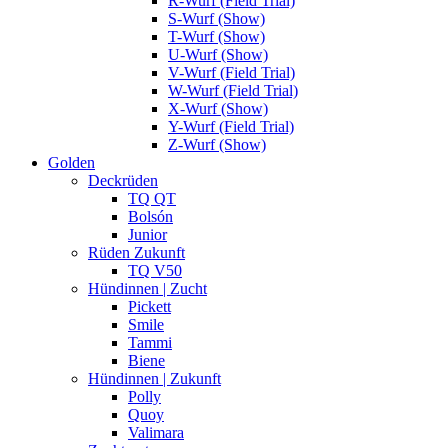
R-Wurf (Field Trial)
S-Wurf (Show)
T-Wurf (Show)
U-Wurf (Show)
V-Wurf (Field Trial)
W-Wurf (Field Trial)
X-Wurf (Show)
Y-Wurf (Field Trial)
Z-Wurf (Show)
Golden
Deckrüden
TQ QT
Bolsón
Junior
Rüden Zukunft
TQ V50
Hündinnen | Zucht
Pickett
Smile
Tammi
Biene
Hündinnen | Zukunft
Polly
Quoy
Valimara