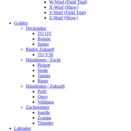
W-Wurf (Field Trial)
X-Wurf (Show)
Y-Wurf (Field Trial)
Z-Wurf (Show)
Golden
Deckrüden
TQ QT
Bolsón
Junior
Rüden Zukunft
TQ V50
Hündinnen | Zucht
Pickett
Smile
Tammi
Biene
Hündinnen | Zukunft
Polly
Quoy
Valimara
Zuchtrentner
Sarelle
Zcappa
Thunder
Labrador