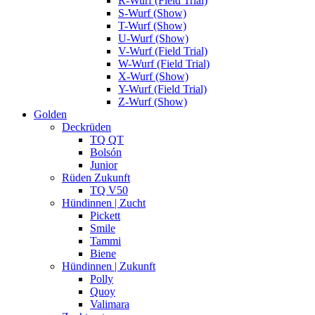
R-Wurf (Field Trial)
S-Wurf (Show)
T-Wurf (Show)
U-Wurf (Show)
V-Wurf (Field Trial)
W-Wurf (Field Trial)
X-Wurf (Show)
Y-Wurf (Field Trial)
Z-Wurf (Show)
Golden
Deckrüden
TQ QT
Bolsón
Junior
Rüden Zukunft
TQ V50
Hündinnen | Zucht
Pickett
Smile
Tammi
Biene
Hündinnen | Zukunft
Polly
Quoy
Valimara