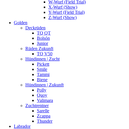
W-Wurf (Field Trial)
X-Wurf (Show)
Y-Wurf (Field Trial)
Z-Wurf (Show)
Golden
Deckrüden
TQ QT
Bolsón
Junior
Rüden Zukunft
TQ V50
Hündinnen | Zucht
Pickett
Smile
Tammi
Biene
Hündinnen | Zukunft
Polly
Quoy
Valimara
Zuchtrentner
Sarelle
Zcappa
Thunder
Labrador