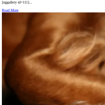
[nggallery id=111]...
Read More