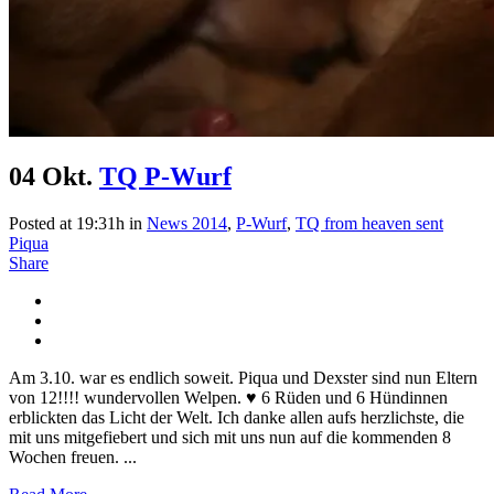
04 Okt.
TQ P-Wurf
Posted at 19:31h
in
News 2014
,
P-Wurf
,
TQ from heaven sent
Piqua
Share
Am 3.10. war es endlich soweit. Piqua und Dexster sind nun Eltern
von 12!!!! wundervollen Welpen. ♥ 6 Rüden und 6 Hündinnen
erblickten das Licht der Welt. Ich danke allen aufs herzlichste, die
mit uns mitgefiebert und sich mit uns nun auf die kommenden 8
Wochen freuen. ...