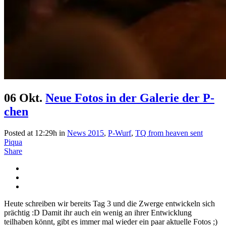
06 Okt.
Neue Fotos in der Galerie der P-
chen
Posted at 12:29h
in
News 2015
,
P-Wurf
,
TQ from heaven sent
Piqua
Share
Heute schreiben wir bereits Tag 3 und die Zwerge entwickeln sich
prächtig :D Damit ihr auch ein wenig an ihrer Entwicklung
teilhaben könnt, gibt es immer mal wieder ein paar aktuelle Fotos ;)