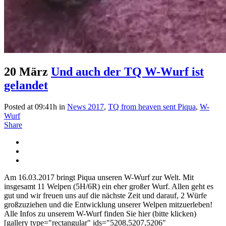
20 März
Und auch der TQ W-Wurf ist
gelandet
Posted at 09:41h
in
News 2017
,
TQ from heaven sent Piqua
,
W-
Wurf
Share
Am 16.03.2017 bringt Piqua unseren W-Wurf zur Welt. Mit
insgesamt 11 Welpen (5H/6R) ein eher großer Wurf. Allen geht es
gut und wir freuen uns auf die nächste Zeit und darauf, 2 Würfe
großzuziehen und die Entwicklung unserer Welpen mitzuerleben!
Alle Infos zu unserem W-Wurf finden Sie hier (bitte klicken)
[gallery type="rectangular" ids="5208,5207,5206"