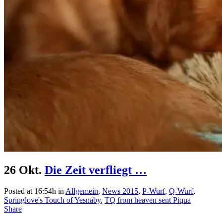
26 Okt.
Die Zeit verfliegt …
Posted at 16:54h
in
Allgemein
,
News 2015
,
P-Wurf
,
Q-Wurf
,
Springlove's Touch of Yesnaby
,
TQ from heaven sent Piqua
Share