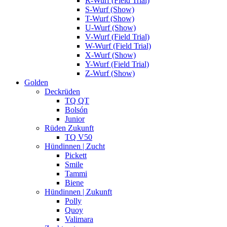
R-Wurf (Field Trial)
S-Wurf (Show)
T-Wurf (Show)
U-Wurf (Show)
V-Wurf (Field Trial)
W-Wurf (Field Trial)
X-Wurf (Show)
Y-Wurf (Field Trial)
Z-Wurf (Show)
Golden
Deckrüden
TQ QT
Bolsón
Junior
Rüden Zukunft
TQ V50
Hündinnen | Zucht
Pickett
Smile
Tammi
Biene
Hündinnen | Zukunft
Polly
Quoy
Valimara