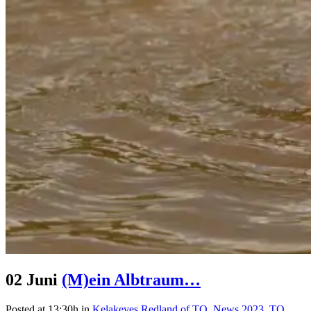
02 Juni
(M)ein Albtraum…
Posted at 13:30h
in
Kelakeyes Redland of TQ
,
News 2023
,
TQ