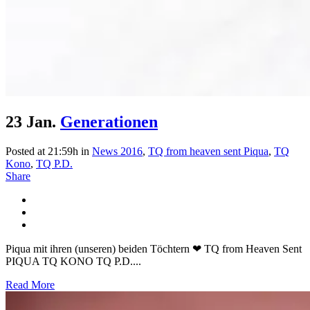
23 Jan.
Generationen
Posted at 21:59h
in
News 2016
,
TQ from heaven sent Piqua
,
TQ
Kono
,
TQ P.D.
Share
Piqua mit ihren (unseren) beiden Töchtern ❤ TQ from Heaven Sent
PIQUA TQ KONO TQ P.D....
Read More