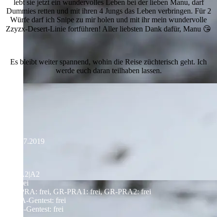
lebt sie jetzt ein wundervolles Leben bei der lieben Manu, darf
Dummies retten und mit ihren 4 Jungs das Leben verbringen. Für 2
Würfe darf ich Snipe zu mir holen und mit ihr mein wundervolle
Zzyzx-Desert-Linie fortführen! Aller liebsten Dank dafür, Manu 😘
Es bleibt weiter spannend, wohin die Reise züchterisch geht. Ich
werde euch daran teilhaben lassen.
* 28.07.2019
HD: A2|A2
ED: frei
prcd-PRA: frei, GR-PRA1: frei, GR-PRA2: frei
ICT_A-Gentest: frei
NCL5-Gentest: frei