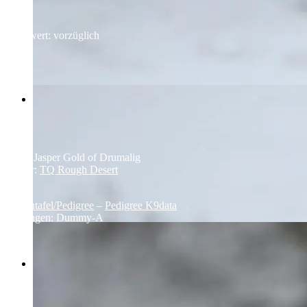
Formwert: vorzüglich
Vater: Jasper Gold of Drumalig
Mutter:
TQ Rough Desert
Ahnentafel/Pedigree
–
Pedigree K9data
Prüfungen: Dummy-A