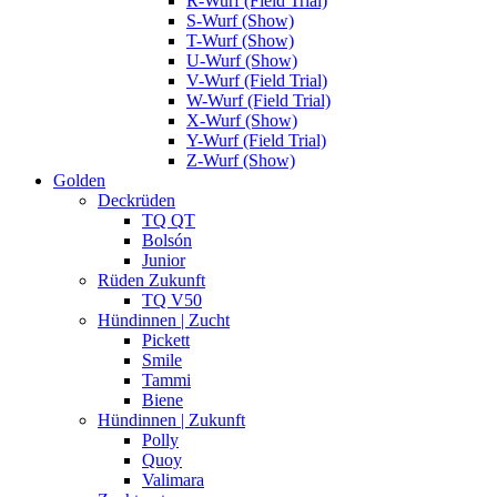
R-Wurf (Field Trial)
S-Wurf (Show)
T-Wurf (Show)
U-Wurf (Show)
V-Wurf (Field Trial)
W-Wurf (Field Trial)
X-Wurf (Show)
Y-Wurf (Field Trial)
Z-Wurf (Show)
Golden
Deckrüden
TQ QT
Bolsón
Junior
Rüden Zukunft
TQ V50
Hündinnen | Zucht
Pickett
Smile
Tammi
Biene
Hündinnen | Zukunft
Polly
Quoy
Valimara