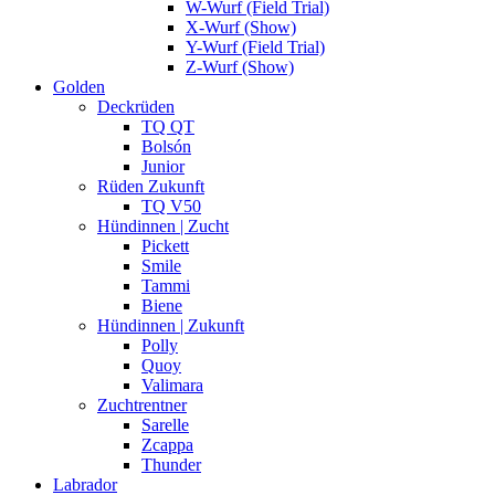
W-Wurf (Field Trial)
X-Wurf (Show)
Y-Wurf (Field Trial)
Z-Wurf (Show)
Golden
Deckrüden
TQ QT
Bolsón
Junior
Rüden Zukunft
TQ V50
Hündinnen | Zucht
Pickett
Smile
Tammi
Biene
Hündinnen | Zukunft
Polly
Quoy
Valimara
Zuchtrentner
Sarelle
Zcappa
Thunder
Labrador