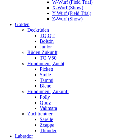
W-Wurf (Field Trial)
X-Wurf (Show)
Y-Wurf (Field Trial)
Z-Wurf (Show)
Golden
Deckrüden
TQ QT
Bolsón
Junior
Rüden Zukunft
TQ V50
Hündinnen | Zucht
Pickett
Smile
Tammi
Biene
Hündinnen | Zukunft
Polly
Quoy
Valimara
Zuchtrentner
Sarelle
Zcappa
Thunder
Labrador