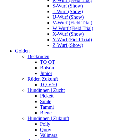
R-Wurf (Field Trial)
S-Wurf (Show)
T-Wurf (Show)
U-Wurf (Show)
V-Wurf (Field Trial)
W-Wurf (Field Trial)
X-Wurf (Show)
Y-Wurf (Field Trial)
Z-Wurf (Show)
Golden
Deckrüden
TQ QT
Bolsón
Junior
Rüden Zukunft
TQ V50
Hündinnen | Zucht
Pickett
Smile
Tammi
Biene
Hündinnen | Zukunft
Polly
Quoy
Valimara