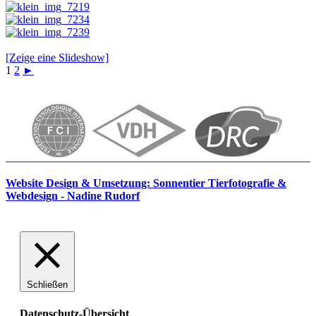
[Zeige eine Slideshow]
1
2
►
Website Design & Umsetzung: Sonnentier Tierfotografie &
Webdesign - Nadine Rudorf
Schließen
Datenschutz-Übersicht